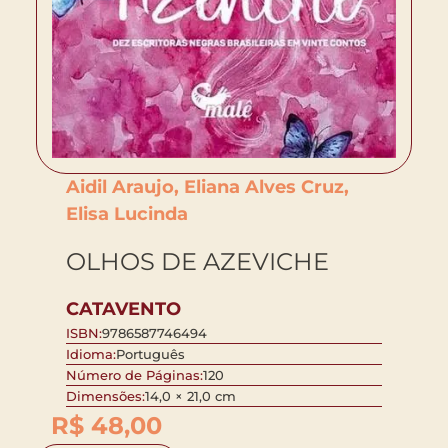
Aidil Araujo, Eliana Alves Cruz,
Elisa Lucinda
OLHOS DE AZEVICHE
CATAVENTO
ISBN:
9786587746494
Idioma:
Português
Número de Páginas:
120
Dimensões:
14,0 × 21,0 cm
R$
48,00