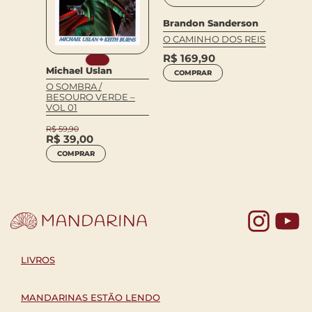
Brandon Sanderson
O CAMINHO DOS REIS
Rudyar
R$
169,90
O LIV
Michael Uslan
COMPRAR
O
O SOMBRA /
R$
54
BESOURO VERDE –
COM
VOL 01
R$
59,90
R$
39,00
COMPRAR
Yo
LIVROS
MANDARINAS ESTÃO LENDO