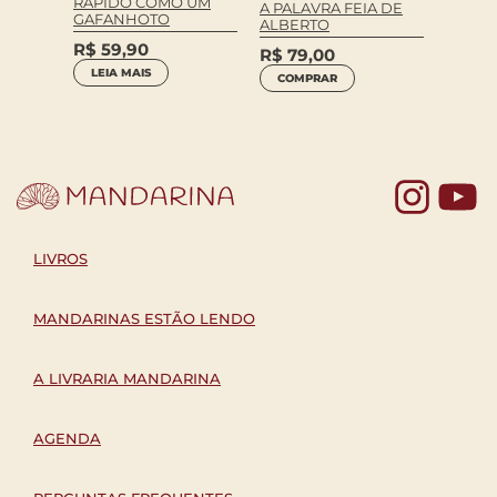
RÁPIDO COMO UM
MEUS 
A PALAVRA FEIA DE
GAFANHOTO
ALBERTO
MÉ
R$
79
R$
59,90
R$
79,00
COM
LEIA MAIS
COMPRAR
Yo
LIVROS
MANDARINAS ESTÃO LENDO
A LIVRARIA MANDARINA
AGENDA