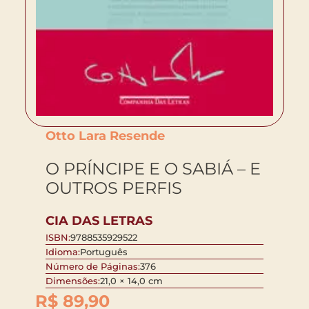
Otto Lara Resende
O PRÍNCIPE E O SABIÁ – E
OUTROS PERFIS
CIA DAS LETRAS
ISBN:
9788535929522
Idioma:
Português
Número de Páginas:
376
Dimensões:
21,0 × 14,0 cm
R$
89,90