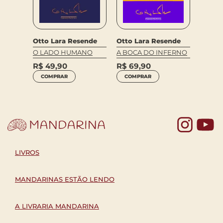
ende
Otto Lara Resende
Otto Lara Resende
Otto L
ITO
O LADO HUMANO
A BOCA DO INFERNO
O BRA
R$
49,90
R$
69,90
R$
69
COMPRAR
COMPRAR
COM
Yo
LIVROS
MANDARINAS ESTÃO LENDO
A LIVRARIA MANDARINA