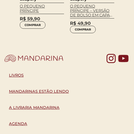
O PEQUENO
O PEQUENO
PRÍNCIPE – VERSÃO
PRÍNCIPE
DE BOLSO EM CAPA
R$
59,90
DURA
R$
49,90
COMPRAR
COMPRAR
Yo
LIVROS
MANDARINAS ESTÃO LENDO
A LIVRARIA MANDARINA
AGENDA