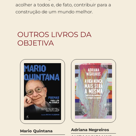
acolher a todos e, de fato, contribuir para a
construção de um mundo melhor.
OUTROS LIVROS DA
OBJETIVA
r
Therou
Adriana Negreiros
Mario Quintana
A
ATÉ O 