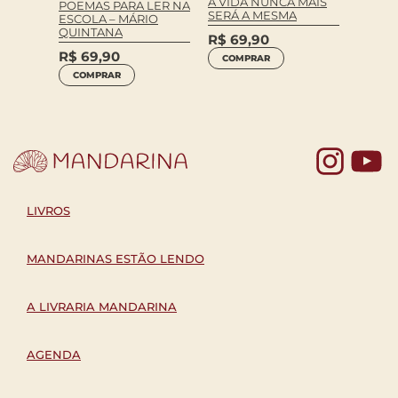
A VIDA NUNCA MAIS
POEMAS PARA LER NA
MUND
SERÁ A MESMA
ESCOLA – MÁRIO
R$
99
QUINTANA
R$
69,90
COM
R$
69,90
COMPRAR
COMPRAR
Yo
LIVROS
MANDARINAS ESTÃO LENDO
A LIVRARIA MANDARINA
AGENDA