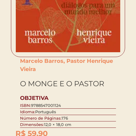
Marcelo Barros, Pastor Henrique
Vieira
O MONGE E O PASTOR
OBJETIVA
ISBN:
9788547001124
Idioma:
Português
Número de Páginas:
176
Dimensões:
12,0 × 18,0 cm
R$
59,90