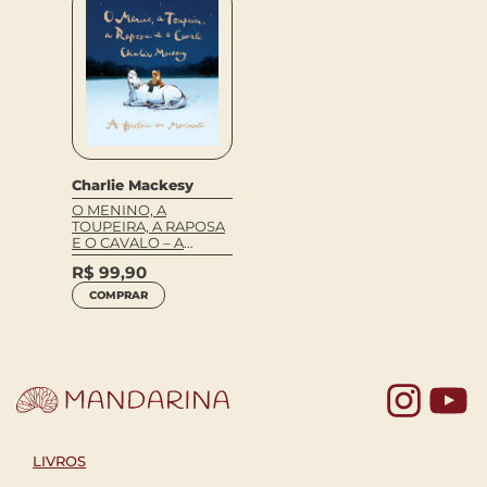
Charlie Mackesy
O MENINO, A
TOUPEIRA, A RAPOSA
E O CAVALO – A
HISTÓRIA EM
R$
99,90
MOVIMENTO
COMPRAR
Yo
LIVROS