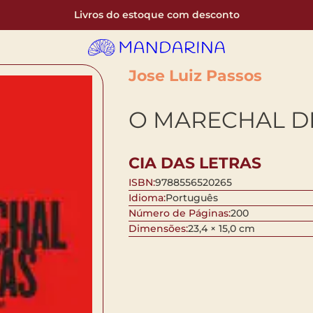
Livros do estoque com desconto
Jose Luiz Passos
O MARECHAL D
CIA DAS LETRAS
ISBN:
9788556520265
Idioma:
Português
Número de Páginas:
200
Dimensões:
23,4 × 15,0 cm