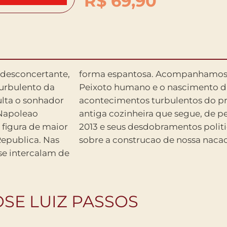
R$
69,90
 desconcertante,
o um Floriano
turbulento da
ica, como os
ulta o sonhador
or meio de uma
 Napoleao
stacoes de
 figura de maior
 livro poderoso
Republica. Nas
sobre a construcao de nossa nacao
se intercalam de
OSE LUIZ PASSOS