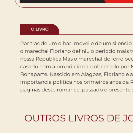
O LIVRO
Por tras de um olhar imovel e de um silencio
forma espantosa. Acompanhamos nao s
o marechal Floriano definiu o periodo mais 
Peixoto humano e o nascimento da Republ
nossa Republica.Mas o marechal de ferro oc
acontecimentos turbulentos do presente, p
casado com a propria irma e obcecado por
antiga cozinheira que segue, de perto, as manife
Bonaparte. Nascido em Alagoas, Floriano e a
2013 e seus desdobramentos politicos. Um
importancia politica nos primeiros anos da 
paginas deste romance, passado e presente 
OUTROS LIVROS DE J