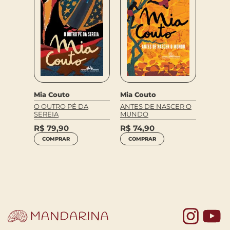
Mia Couto
Mia Couto
Mia C
E
O OUTRO PÉ DA
ANTES DE NASCER O
AS PE
SEREIA
MUNDO
DOENÇ
ETERN
R$
79,90
R$
74,90
R$
64
COMPRAR
COMPRAR
COM
Yo