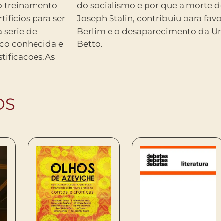
o treinamento
, decidida por
ificios para ser
queda do Muro de
 serie de
nclui Frei
co conhecida e
Betto.
tificacoes.As
OS