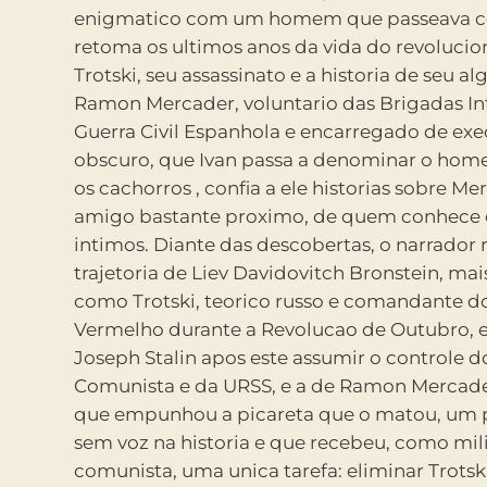
enigmatico com um homem que passeava co
sombra do final tragico que se aproxima a
retoma os ultimos anos da vida do revolucio
Mesmo para quem nao se interessa pelos f
Trotski, seu assassinato e a historia de seu al
subjacentes a narrativa de Padura, seu rom
Ramon Mercader, voluntario das Brigadas In
leitor a uma tensao permanente em torno d
Guerra Civil Espanhola e encarregado de exec
para a realizacao de um crime de repercus
obscuro, que Ivan passa a denominar o homem que amava
afirma Frei Betto na orelha do livro.Ao narrar um dos crimes
os cachorros , confia a ele historias sobre M
mais reveladores do seculo, Padura realiza uma 
amigo bastante proximo, de quem conhece 
fascinante investigacao sobre as contradicoes da
intimos. Diante das descobertas, o narrador 
libertarias que moveram o seculo XX. Tre
trajetoria de Liev Davidovitch Bronstein, ma
mitologicos – a Revolucao Espanhola, a Revolu
como Trotski, teorico russo e comandante do
Revolucao Cubana – sao vistos com lupa neste ro
Vermelho durante a Revolucao de Outubro, e
combina perfeitamente o rigor historico com
Joseph Stalin apos este assumir o controle d
ficcional. O autor retrata os conflitos no stalinis
Comunista e da URSS, e a de Ramon Mercad
entre o socialismo e o fascismo, apresentan
que empunhou a picareta que o matou, um
perspectiva honesta da vida cubana nas u
sem voz na historia e que recebeu, como mil
decadas. Este romance e como um espelho retrovis
comunista, uma unica tarefa: eliminar Trotski
permite ao leitor mirar, com olhos criticos, 