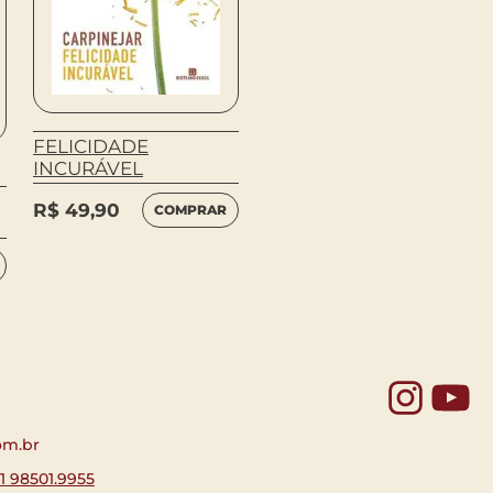
Alessandro Piperno
FELICIDADE
INSEPARÁVEIS
INCURÁVEL
R$
84,90
COMPRAR
R$
49,90
COMPRAR
Yo
om.br
11 98501.9955