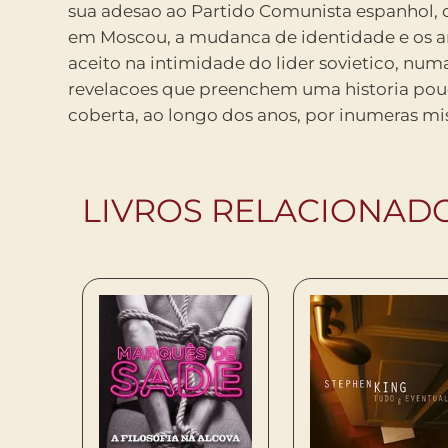
sua adesao ao Partido Comunista espanhol, 
do socialismo e por que a morte de Trotski
em Moscou, a mudanca de identidade e os art
Joseph Stalin, contribuiu para favorecer a 
aceito na intimidade do lider sovietico, numa
Berlim e o desaparecimento da Uniao Sovietica , co
revelacoes que preenchem uma historia pou
coberta, ao longo dos anos, por inumeras mis
LIVROS RELACIONAD
DE
TROS
MPRAR