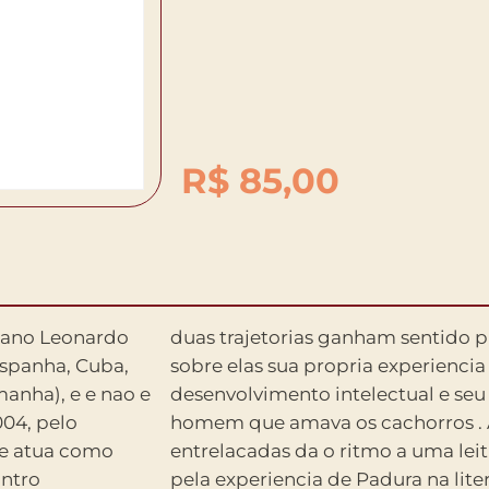
R$
85,00
bano Leonardo
o Ivan projeta
Espanha, Cuba,
a moderna, seu
manha), e e nao e
ionamento com o
004, pelo
historias
ue atua como
 influenciada
ontro
sob a