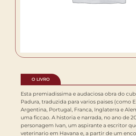
O LIVRO
Esta premiadissima e audaciosa obra do cu
duas trajetorias ganham sentido pleno quand
Padura, traduzida para varios paises (como 
sobre elas sua propria experiencia na Cub
Argentina, Portugal, Franca, Inglaterra e Ale
desenvolvimento intelectual e seu relac
uma ficcao. A historia e narrada, no ano de 2
homem que amava os cachorros . A narrativa das 
personagem Ivan, um aspirante a escritor q
entrelacadas da o ritmo a uma leitura tensa,
veterinario em Havana e, a partir de um enc
pela experiencia de Padura na literatura policial, 