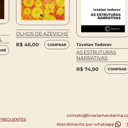
OLHOS DE AZEVICHE
L
R$
46,00
Tzvetan Todorov
COMPRAR
RAR
AS ESTRUTURAS
NARRATIVAS
R$
74,90
COMPRAR
contato@livrariamandarina.c
FREQUENTES
Atendimento por whatsapp