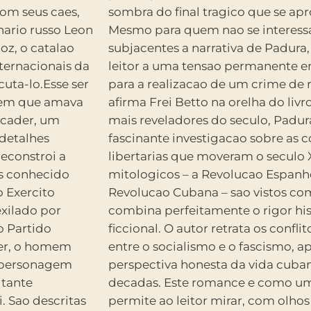
m seus caes,
 cada pagina.
nario russo Leon
atos historicos
goz, o catalao
ance impele o
ternacionais da
os preparativos
uta-lo.Esse ser
soes mundiais ,
ercader, um
ambiciosa e
detalhes
s utopias
reconstroi a
s processos
is conhecido
cao Russa e a
 Exercito
mance, que
xilado por
 o talento
o Partido
mo e a luta
er, o homem
do ainda uma
 personagem
ltimas tres
itante
or que
. Sao descritas
as contradicoes