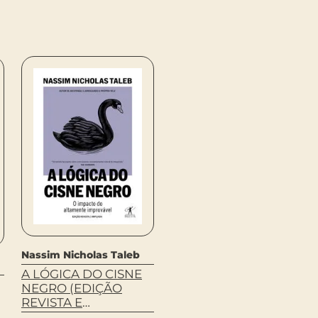
Nassim Nicholas Taleb
Richard Bessel
A LÓGICA DO CISNE
NAZISMO E GUERRA
NEGRO (EDIÇÃO
R$
69,90
REVISTA E
COMPRAR
AMPLIADA)