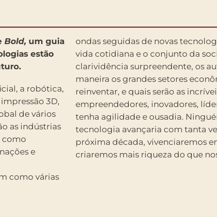
e
Bold,
um guia
ondas seguidas de novas tecnolo
ologias estão
vida cotidiana e o conjunto da s
turo.
clarividência surpreendente, os a
maneira os grandes setores econ
ial, a robótica,
reinventar, e quais serão as incrív
à impressão 3D,
empreendedores, inovadores, líde
obal de vários
tenha agilidade e ousadia. Ningu
o as indústrias
tecnologia avançaria com tanta ve
ra como
próxima década, vivenciaremos e
 nações e
criaremos mais riqueza do que no
am como várias