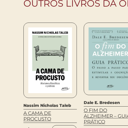
OUTROS LIVROS DA O
Dale E. Bredesen
Nassim Nicholas Taleb
ESTES
O FIM DO
A CAMA DE
M ERRO
ALZHEIMER – GUI
PROCUSTO
PRÁTICO