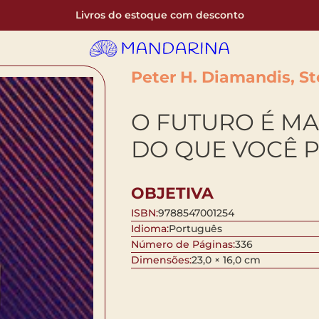
Livros do estoque com desconto
Peter H. Diamandis, St
O FUTURO É MA
DO QUE VOCÊ 
OBJETIVA
ISBN:
9788547001254
Idioma:
Português
Número de Páginas:
336
Dimensões:
23,0 × 16,0 cm