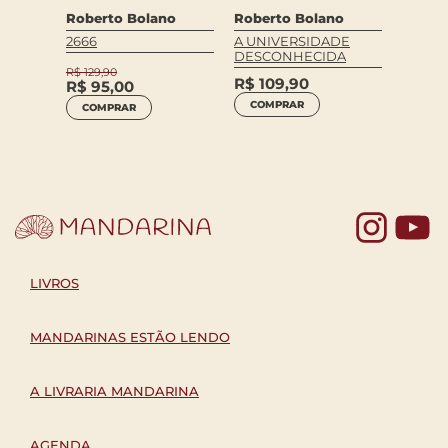
no
Roberto Bolano
Roberto Bolano
Rober
A UNIVERSIDADE
2666
A PIST
DESCONHECIDA
R$
129,90
R$
64
R$
109,90
R$
95,00
COM
COMPRAR
COMPRAR
Yo
LIVROS
MANDARINAS ESTÃO LENDO
A LIVRARIA MANDARINA
AGENDA