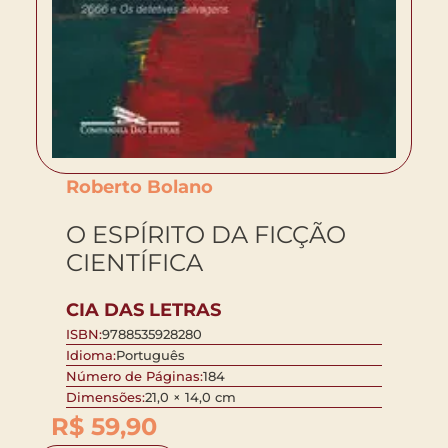
Roberto Bolano
O ESPÍRITO DA FICÇÃO
CIENTÍFICA
CIA DAS LETRAS
ISBN:
9788535928280
Idioma:
Português
Número de Páginas:
184
Dimensões:
21,0 × 14,0 cm
R$
59,90