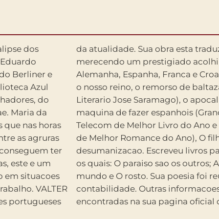
alipse dos
s linguas,
e Eduardo
ises como
lioteca Azul
iao (Premio
lhadores, do
balhadores, a
e. Maria da
io Portugal
 que nas horas
rtugal Telecom
ntre as agruras
il homens e A
a conseguem ter
s idades, entre
as, este e um
las coisas do
o em situacoes
da no volume
ho. VALTER
 podem ser
es portugueses
encontradas na sua pagina oficial