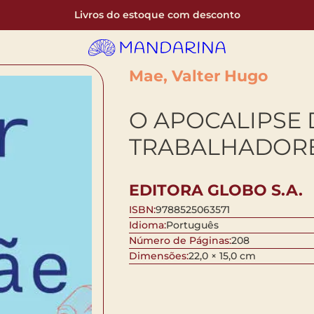
Livros do estoque com desconto
Mae, Valter Hugo
O APOCALIPSE
TRABALHADOR
EDITORA GLOBO S.A.
ISBN:
9788525063571
Idioma:
Português
Número de Páginas:
208
Dimensões:
22,0 × 15,0 cm