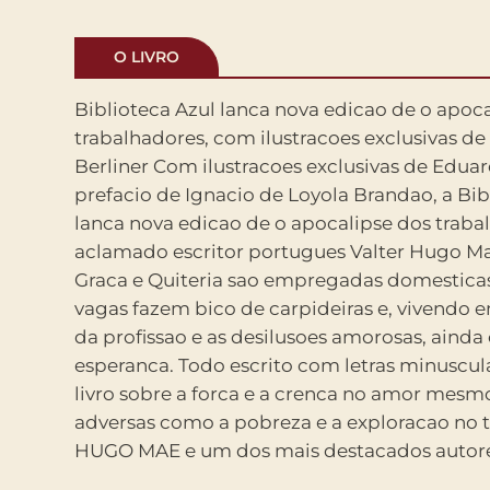
O LIVRO
Biblioteca Azul lanca nova edicao de o apoc
da atualidade. Sua obra esta traduzida em muita
trabalhadores, com ilustracoes exclusivas d
merecendo um prestigiado acolhimento em pa
Berliner Com ilustracoes exclusivas de Eduardo Berliner e
Alemanha, Espanha, Franca e Croacia. Publicou os romances
prefacio de Ignacio de Loyola Brandao, a Bib
o nosso reino, o remorso de baltazar serap
lanca nova edicao de o apocalipse dos traba
Literario Jose Saramago), o apocalipse dos tra
aclamado escritor portugues Valter Hugo Ma
maquina de fazer espanhois (Grande Prem
Graca e Quiteria sao empregadas domesticas
Telecom de Melhor Livro do Ano e Premio Po
vagas fazem bico de carpideiras e, vivendo e
de Melhor Romance do Ano), O filho de m
da profissao e as desilusoes amorosas, aind
desumanizacao. Escreveu livros para todas a
esperanca. Todo escrito com letras minuscul
os quais: O paraiso sao os outros; As mais be
livro sobre a forca e a crenca no amor mesm
mundo e O rosto. Sua poesia foi reuni
adversas como a pobreza e a exploracao no trabal
contabilidade. Outras informacoes sobre o autor
HUGO MAE e um dos mais destacados autor