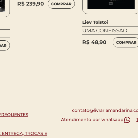
R$
239,90
COMPRAR
Liev Tolstoi
UMA CONFISSÃO
R$
48,90
COMPRAR
RAR
contato@livrariamandarina.c
FREQUENTES
Atendimento por whatsapp
E ENTREGA, TROCAS E