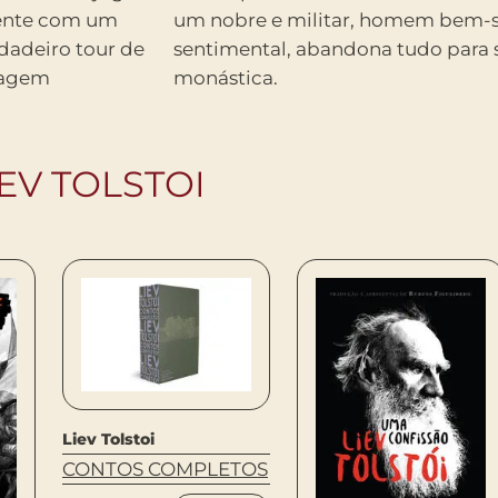
cente com um
mbém na vida
rdadeiro tour de
edicar à vida
onagem
monástica.
EV TOLSTOI
Liev Tolstoi
CONTOS COMPLETOS