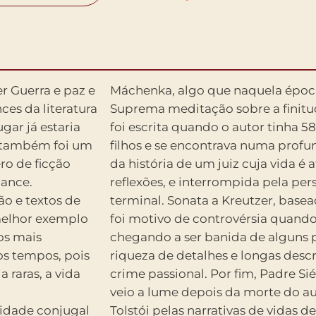
er Guerra e paz e
Máchenka, algo que naquela época 
es da literatura
Suprema meditação sobre a finitud
gar já estaria
foi escrita quando o autor tinha 58
o também foi um
filhos e se encontrava numa profun
ro de ficção
da história de um juiz cuja vida é
mance.
reflexões, e interrompida pela pe
ão e textos de
terminal. Sonata a Kreutzer, basea
melhor exemplo
foi motivo de controvérsia quando
 os mais
chegando a ser banida de alguns p
 os tempos, pois
riqueza de detalhes e longas desc
 raras, a vida
crime passional. Por fim, Padre Si
veio a lume depois da morte do au
cidade conjugal
 O protagonista,