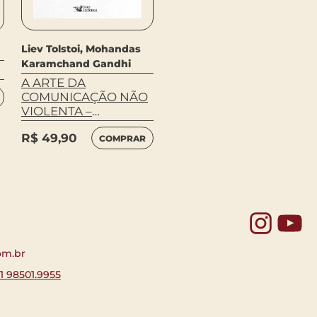
Liev Tolstoi
Liev Tolstoi, Mohandas
Karamchand Gandhi
IVAN BOBO
A ARTE DA
R$
89,90
COMPRAR
COMUNICAÇÃO NÃO
VIOLENTA –
ESCRITOS E
R$
49,90
CORRESPONDÊNCIAS
COMPRAR
ENTRE GANDHI E
TOLSTÓI
Yo
om.br
11 98501.9955