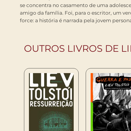
se concentra no casamento de uma adoles
um nobre e militar, homem bem-sucedido ta
amigo da família. Foi, para o escritor, um ve
sentimental, abandona tudo para se d
force: a história é narrada pela jovem pers
OUTROS LIVROS DE LI