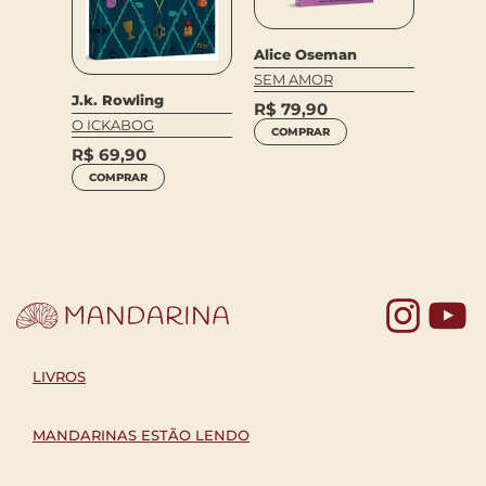
Alice Oseman
BOM D
BOA N
SEM AMOR
J.k. Rowling
R$
44
R$
79,90
O ICKABOG
COM
on
COMPRAR
R$
69,90
ATUS
COMPRAR
Yo
LIVROS
MANDARINAS ESTÃO LENDO