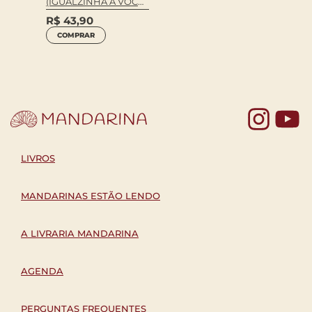
(IGUALZINHA A VOCÊ,
SÓ QUE MELHOR)
R$
43,90
COMPRAR
Yo
LIVROS
MANDARINAS ESTÃO LENDO
A LIVRARIA MANDARINA
AGENDA
PERGUNTAS FREQUENTES