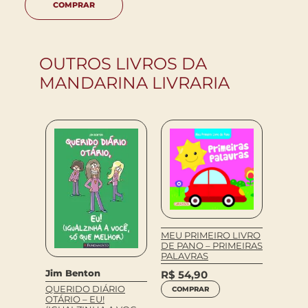
COMPRAR
OUTROS LIVROS DA
MANDARINA LIVRARIA
MEU PRIMEIRO LIVRO
DE PANO – PRIMEIRAS
Janain
PALAVRAS
nelli
JANAI
Jim Benton
R$
54,90
 E
R$
18
QUERIDO DIÁRIO
TROS
COMPRAR
OTÁRIO – EU!
COM