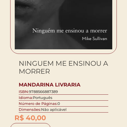
NINGUEM ME ENSINOU A
MORRER
MANDARINA LIVRARIA
ISBN:
9788566887389
Idioma:
Português
Número de Páginas:
0
Dimensões:
Não aplicável
R$
40,00