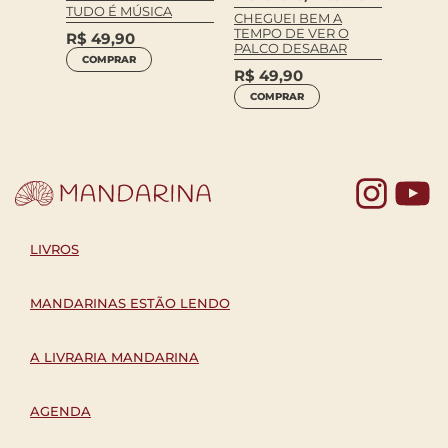
TUDO É MÚSICA
CHEGUEI BEM A
TEMPO DE VER O
R$
49,90
PALCO DESABAR
COMPRAR
R$
49,90
COMPRAR
Yo
LIVROS
MANDARINAS ESTÃO LENDO
A LIVRARIA MANDARINA
AGENDA