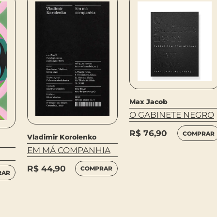
Max Jacob
O GABINETE NEGRO
R$
76,90
COMPRAR
Vladimir Korolenko
EM MÁ COMPANHIA
R$
44,90
COMPRAR
RAR