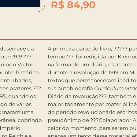
R$
84,90
 desenlace da
A primeira parte do livro, ????? p
que 1919 ???
tempo???, foi redigida por Klempe
ilólogo Victor
na forma de um diário, os aconte
munho histórico
durante a revolução de 1919 em Mu
conturbados,
textos que permaneceram inéditos
os prazeres ???
sua autobiografia
Curriculum vita
95, quando os
Diário da revolução???, também 
go de várias
majoritariamente por material inéd
 tornaram uma
do período revolucionário escrito
orânea, cobrindo
pseudônimo de ???Colaborador A. 
 Império,
calor do momento, para serem pu
ro Reich e a
apenas um terço desse material ef