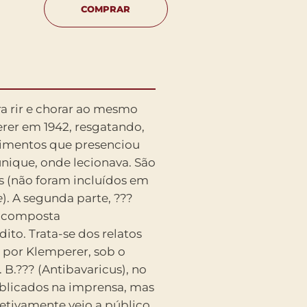
COMPRAR
ara rir e chorar ao mesmo
rer em 1942, resgatando,
cimentos que presenciou
nique, onde lecionava. São
 (não foram incluídos em
e
). A segunda parte, ???
é composta
ito. Trata-se dos relatos
s por Klemperer, sob o
B.??? (Antibavaricus), no
blicados na imprensa, mas
etivamente veio a público