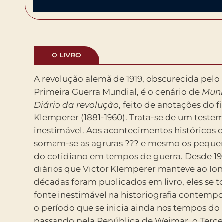
O LIVRO
A revolução alemã de 1919, obscurecida pelo
Primeira Guerra Mundial, é o cenário de
Muni
Diário da revolução
, feito de anotações do f
Klemperer (1881-1960). Trata-se de um teste
inestimável. Aos acontecimentos históricos 
somam-se as agruras ??? e mesmo os pequen
do cotidiano em tempos de guerra. Desde 19
diários que Victor Klemperer manteve ao lon
décadas foram publicados em livro, eles se
fonte inestimável na historiografia contemp
o período que se inicia ainda nos tempos do
passando pela República de Weimar, o Tercei