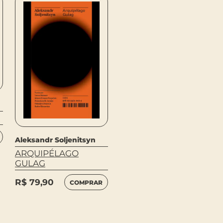
Aleksandr Soljenitsyn
Ambrose Bierce
ARQUIPÉLAGO
DICIONÁRIO DO
GULAG
DIABO – COLEÇÃO
ACERVO
R$
79,90
COMPRAR
R$
44,90
COMPRAR