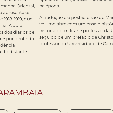
manha Oriental,
na época.
o apresenta os
A tradução e o posfácio são de Már
e 1918-1919, que
volume abre com um ensaio histó
ha. A obra
historiador militar e professor da
s dos diários de
seguido de um prefácio de Christop
rrespondente do
professor da Universidade de Cam
ndência
uito distante
CARAMBAIA