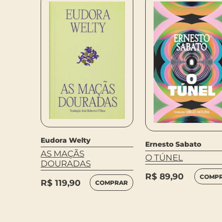
Eudora Welty
Ernesto Sabato
?
AS MAÇÃS
O TÚNEL
RVO
DOURADAS
R$
89,90
COMP
R$
119,90
MPRAR
COMPRAR