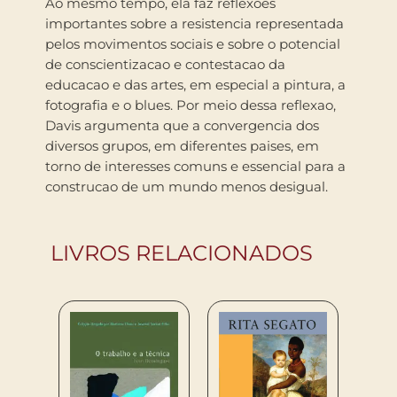
Ao mesmo tempo, ela faz reflexoes
importantes sobre a resistencia representada
pelos movimentos sociais e sobre o potencial
de conscientizacao e contestacao da
educacao e das artes, em especial a pintura, a
fotografia e o blues. Por meio dessa reflexao,
Davis argumenta que a convergencia dos
diversos grupos, em diferentes paises, em
torno de interesses comuns e essencial para a
construcao de um mundo menos desigual.
LIVROS RELACIONADOS
FUTUR
RIBEIR
R$
56