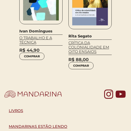
COM
Ivan Domingues
Rita Segato
O TRABALHO E A
TÉCNICA
CRÍTICA DA
 UMA
COLONIALIDADE EM
R$
44,90
OITO ENSAIOS
COMPRAR
R$
88,00
COMPRAR
Yo
LIVROS
MANDARINAS ESTÃO LENDO