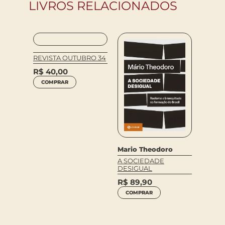
LIVROS RELACIONADOS
REVISTA OUTUBRO 34
R$
40,00
COMPRAR
Bell H
Frieda
Naomi
Mario Theodoro
BOX B
ESSEN
M
A SOCIEDADE
FEMIN
DESIGUAL
(ACO
R$
19
ECOBA
R$
89,90
COM
COMPRAR