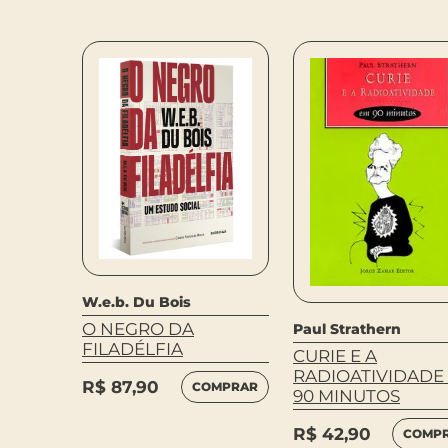
W.e.b. Du Bois
O NEGRO DA
Paul Strathern
DE
FILADÉLFIA
CURIE E A
RADIOATIVIDADE
R$
87,90
COMPRAR
90 MINUTOS
MPRAR
R$
42,90
COMP