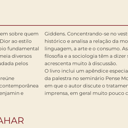
agem sobre quem
Giddens. Concentrando-se no vest
ior ao estilo
histórico e analisa a relação da m
cípio fundamental
linguagem, a arte e o consumo. As
meia diversos
filosofia e a sociologia têm a dizer
tudada pelos
acrescenta muito à discussão.
O livro inclui um apêndice especial
 reúne
da palestra no seminário Pense Mo
e contemporânea
em que o autor discute o tratame
Benjamin e
imprensa, em geral muito pouco cr
ZAHAR