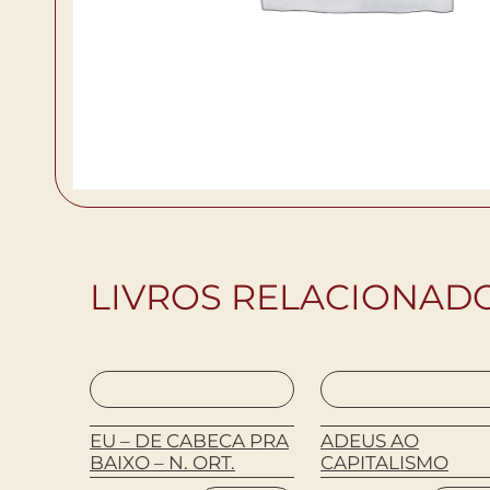
LIVROS RELACIONAD
ADAS
EU – DE CABECA PRA
ADEUS AO
LL THE
BAIXO – N. ORT.
CAPITALISMO