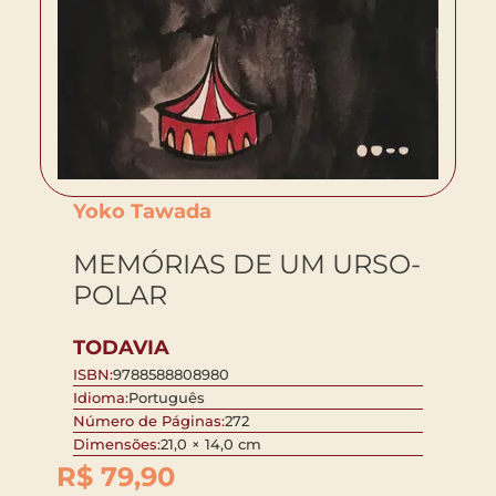
Yoko Tawada
MEMÓRIAS DE UM URSO-
POLAR
TODAVIA
ISBN:
9788588808980
Idioma:
Português
Número de Páginas:
272
Dimensões:
21,0 × 14,0 cm
R$
79,90