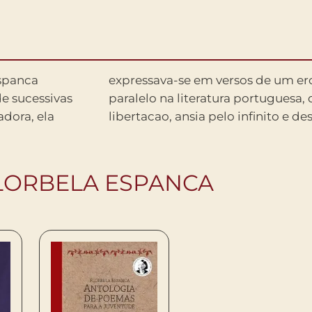
Espanca
ino sem
e sucessivas
onfundem com
adora, ela
libertacao, ansia pelo infinito e de
FLORBELA ESPANCA