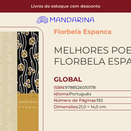
Livros do estoque com desconto
Florbela Espanca
MELHORES PO
FLORBELA ESP
GLOBAL
ISBN:
9788526010178
Idioma:
Português
Número de Páginas:
192
Dimensões:
21,0 × 14,0 cm