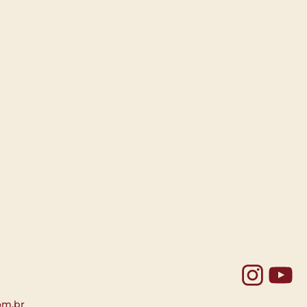
Yo
om.br