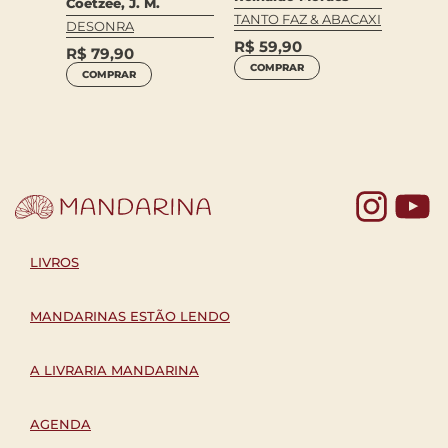
Coetzee, J. M.
Manoe
TANTO FAZ & ABACAXI
ROOK
DESONRA
O GUA
R$
59,90
ÁGUAS
R$
79,90
COMPRAR
R$
64
COMPRAR
COM
Yo
LIVROS
MANDARINAS ESTÃO LENDO
A LIVRARIA MANDARINA
AGENDA