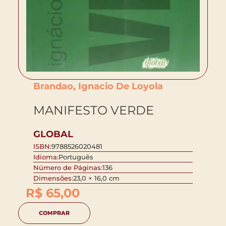
Brandao, Ignacio De Loyola
MANIFESTO VERDE
GLOBAL
ISBN:
9788526020481
Idioma:
Português
Número de Páginas:
136
Dimensões:
23,0 × 16,0 cm
R$
65,00
COMPRAR