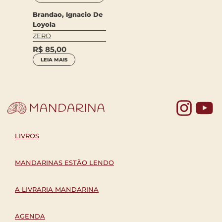
Brandao, Ignacio De
Loyola
ZERO
R$
85,00
LEIA MAIS
Yo
LIVROS
MANDARINAS ESTÃO LENDO
A LIVRARIA MANDARINA
AGENDA