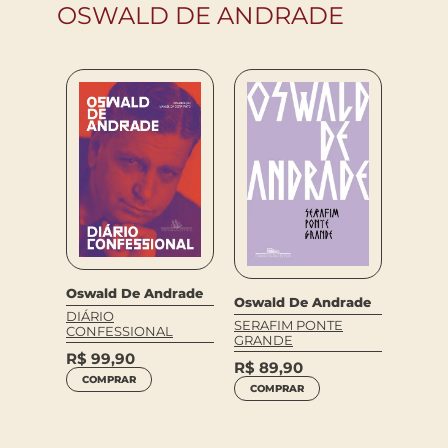
OSWALD DE ANDRADE
Oswald De Andrade
drade
Oswal
Oswald De Andrade
DIÁRIO
EM
UM H
SERAFIM PONTE
CONFESSIONAL
PROFI
GRANDE
R$
99,90
R$
89
R$
89,90
COMPRAR
COM
COMPRAR