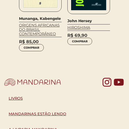
Munanga, Kabengele
Remi 
John Hersey
ORIGENS AFRICANAS
EUROPA
HIROSHIMA
DO BRASIL
ROMA
CONTEMPORÂNEO
R$
69,90
ILEIRA
R$
60
R$
85,00
COMPRAR
COM
COMPRAR
Yo
LIVROS
MANDARINAS ESTÃO LENDO