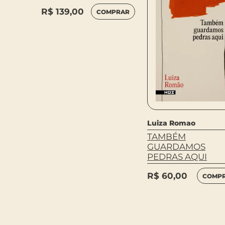
INAL
R$
139,00
COMPRAR
MPRAR
Luiza Romao
TAMBÉM
GUARDAMOS
PEDRAS AQUI
R$
60,00
COMP