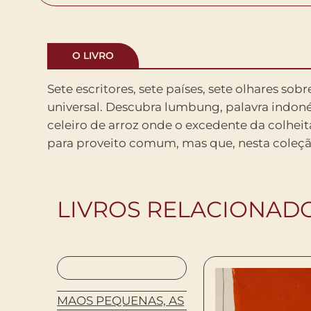
O LIVRO
Sete escritores, sete países, sete olhares so
simboliza trabalho coletivo, esforço conjunto. A
universal. Descubra lumbung, palavra indon
também é tequio, auzolan, mutirão, ubuntu.
celeiro de arroz onde o excedente da colhe
dessa mistura de vozes e culturas que este
para proveito comum, mas que, nesta coleçã
LIVROS RELACIONAD
GO –
MAOS PEQUENAS, AS