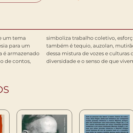
bre um tema
qui, lumbung
ésia para um
 E é através
ita é armazenado
 livro celebra a
o de contos,
diversidade e o senso de que vi
OS