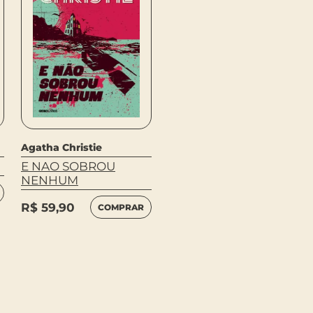
Agatha Christie
E NAO SOBROU
MORTE POR
NENHUM
AFOGAMENTO E
OUTRAS HISTORIAS –
R$
59,90
COMPRAR
POCKET 9
R$
19,90
COMPRAR