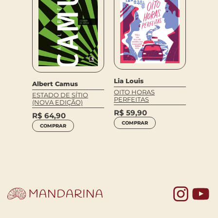
nasev,
D.h. L
Lia Louis
Albert Camus
O AMA
OITO HORAS
ESTADO DE SÍTIO
CHATT
PERFEITAS
(NOVA EDIÇÃO)
DAS:
R$
59,90
R$
129,9
R$
64,90
NTADA
R$
64
COMPRAR
COMPRAR
LEIA 
Yo