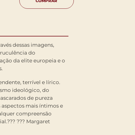
COMPRAR
ravés dessas imagens,
truculência do
ação da elite europeia e o
s.
ndente, terrível e lírico.
ismo ideológico, do
mascarados de pureza
us aspectos mais íntimos e
ualquer compreensão
l.??? ??? Margaret