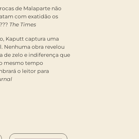
rrocas de Malaparte não
tratam com exatidão os
 ???
The Times
ção, Kaputt captura uma
l. Nenhuma obra revelou
 de zelo e indiferença que
e ao mesmo tempo
brará o leitor para
urnal