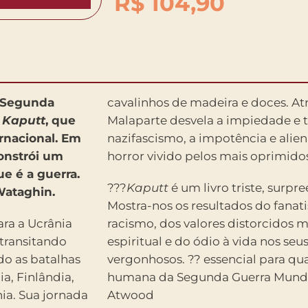
R$
104,90
a Segunda
cavalinhos de madeira e doces.
At
u
Kaputt
, que
Malaparte desvela a impiedade e 
rnacional. Em
nazifascismo, a impotência e alien
onstrói um
horror vivido pelos mais oprimido
e é a guerra.
???
Kaputt
é um livro triste, surpree
 Wataghin.
Mostra-nos os resultados do fanat
ara a Ucrânia
racismo, dos valores distorcidos 
transitando
espiritual e do ódio à vida nos se
do as batalhas
vergonhosos. ?? essencial para q
a, Finlândia,
humana da Segunda Guerra Mundia
nia. Sua jornada
Atwood