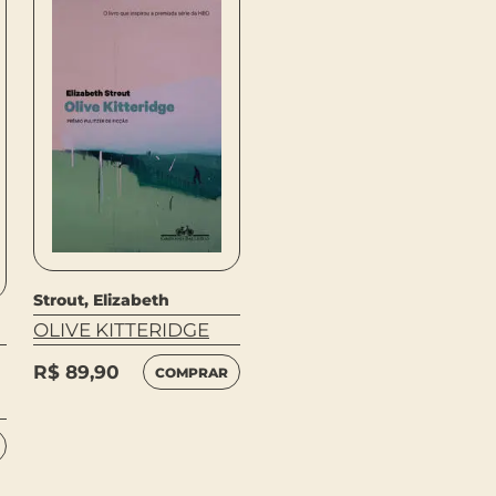
Strout, Elizabeth
Georges Simenon
OLIVE KITTERIDGE
A NEVE ESTAVA SUJA
R$
89,90
R$
59,90
COMPRAR
COMPRAR