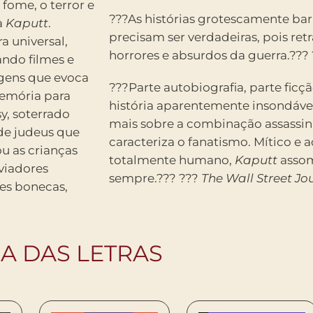
 fome, o terror e
???As histórias grotescamente ba
a
Kaputt
.
precisam ser verdadeiras, pois re
a universal,
horrores e absurdos da guerra.???
ando filmes e
gens que evoca
???Parte autobiografia, parte fic
emória para
história aparentemente insondáve
sy, soterrado
mais sobre a combinação assassina
de judeus que
caracteriza o fanatismo. Mítico 
u as crianças
totalmente humano,
Kaputt
assom
viadores
sempre.??? ???
The Wall Street Jo
hes bonecas,
IA DAS LETRAS