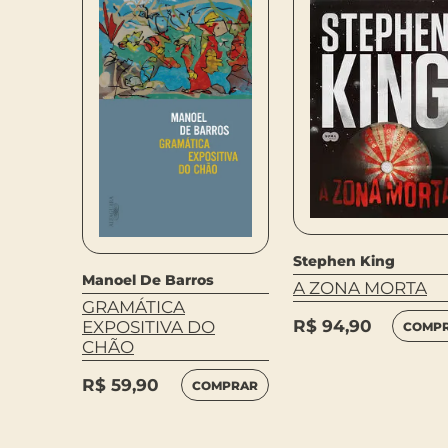
Stephen King
Manoel De Barros
AR NA
A ZONA MORTA
OVA
GRAMÁTICA
R$
94,90
EXPOSITIVA DO
COMP
CHÃO
MPRAR
R$
59,90
COMPRAR