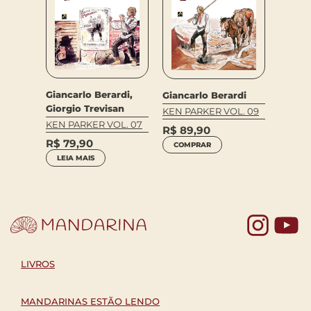
Giancarlo Berardi,
Giancarlo Berardi
Giorgio Trevisan
KEN PARKER VOL. 09
KEN PARKER VOL. 07
R$
89,90
R$
79,90
COMPRAR
LEIA MAIS
Yo
LIVROS
MANDARINAS ESTÃO LENDO