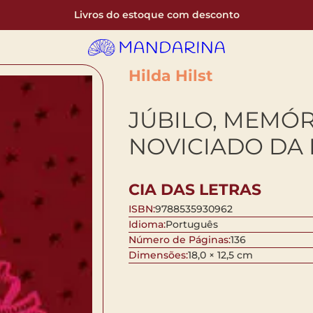
Livros do estoque com desconto
Hilda Hilst
JÚBILO, MEMÓR
NOVICIADO DA 
CIA DAS LETRAS
ISBN:
9788535930962
Idioma:
Português
Número de Páginas:
136
Dimensões:
18,0 × 12,5 cm