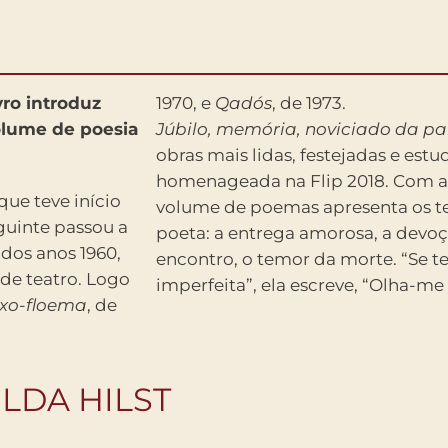
vro introduz
1970, e
Qadós
, de 1973.
volume de poesia
Júbilo, memória, noviciado da pa
obras mais lidas, festejadas e estu
homenageada na Flip 2018. Com a 
ue teve início
volume de poemas apresenta os t
guinte passou a
poeta: a entrega amorosa, a devoç
 dos anos 1960,
encontro, o temor da morte. “Se t
 de teatro. Logo
imperfeita”, ela escreve, “Olha-me
uxo-floema
, de
LDA HILST