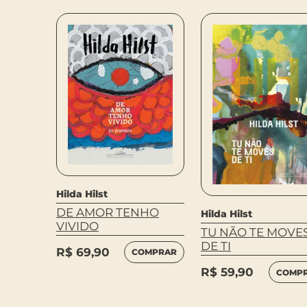
Hilda Hilst
DE AMOR TENHO
Hilda Hilst
UTROS
VIVIDO
TU NÃO TE MOVE
DE TI
R$
69,90
COMPRAR
MPRAR
R$
59,90
COMP