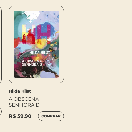
Hilda Hilst
Hilda Hilst
A OBSCENA
O CADERNO ROSA
SENHORA D
DE LORI LAMBY
R$
59,90
R$
59,90
COMPRAR
COMPRAR