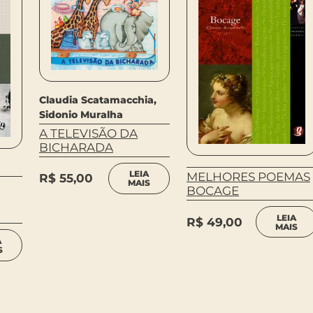
Claudia Scatamacchia,
Sidonio Muralha
A TELEVISÃO DA
BICHARADA
LEIA
MELHORES POEMAS
R$
55,00
MAIS
BOCAGE
LEIA
R$
49,00
MAIS
A
S