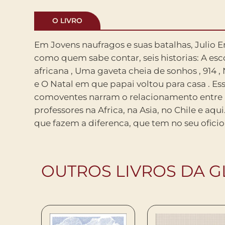
O LIVRO
Em Jovens naufragos e suas batalhas, Julio E
modelo, de educar com afetividade e 
como quem sabe contar, seis historias: A escola: uma historia
Professor estava entre outros, brancos e negros, que
africana , Uma gaveta cheia de sonhos , 914 , Na pior , Jamila
chegaram cheios de boa intencao e pensando seriamente
e O Natal em que papai voltou para casa . Essas historias
em nos ajudar a mudar de vida. Sonhos grandiosos que nao
comoventes narram o relacionamento entre 
resistiram ao primeiro contato com a Guerra. To
professores na Africa, na Asia, no Chile e aqui
que fazem a diferenca, que tem no seu oficio
OUTROS LIVROS DA 