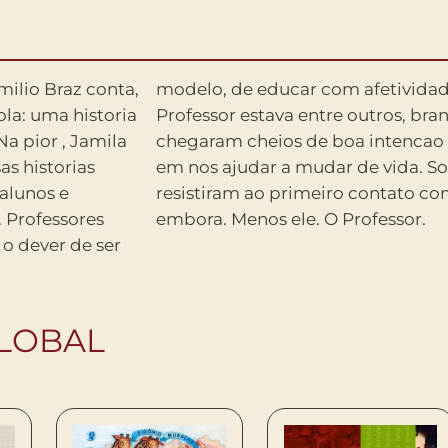
milio Braz conta,
compromisso. O
alunos e
dos foram
. Professores
embora. Menos ele. O Professor.
 o dever de ser
GLOBAL