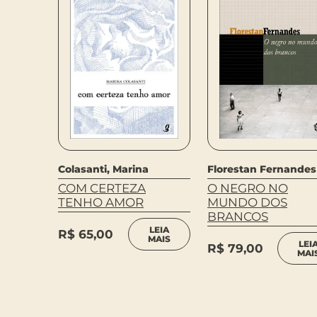
l
RO
Colasanti, Marina
Florestan Fernandes
COM CERTEZA
O NEGRO NO
LEIA
TENHO AMOR
MUNDO DOS
MAIS
BRANCOS
LEIA
R$
65,00
MAIS
LEI
R$
79,00
MAI