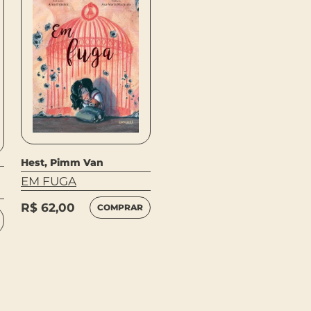
Hest, Pimm Van
Origenes Lessa
EM FUGA
O SONHO DE
PREQUETÉ
R$
62,00
COMPRAR
LEIA
R$
59,00
MAIS