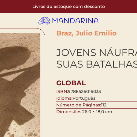
Livros do estoque com desconto
Braz, Julio Emilio
JOVENS NÁUFR
SUAS BATALHA
GLOBAL
ISBN:
9788526016033
Idioma:
Português
Número de Páginas:
112
Dimensões:
26,0 × 18,0 cm