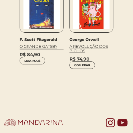
F. Scott Fitzgerald
George Orwell
O GRANDE GATSBY
A REVOLUÇÃO DOS
BICHOS
Macha
R$
84,90
sis
R$
74,90
DOM C
LEIA MAIS
COLEÇ
COMPRAR
R$
29,9
R$
14
COM
Yo