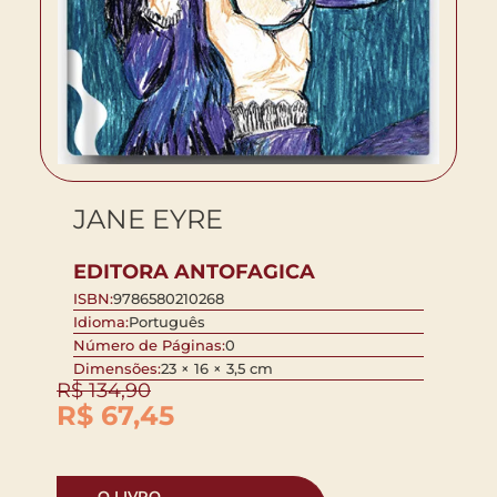
JANE EYRE
EDITORA ANTOFAGICA
ISBN:
9786580210268
Idioma:
Português
Número de Páginas:
0
Dimensões:
23 × 16 × 3,5 cm
R$
134,90
R$
67,45
O LIVRO