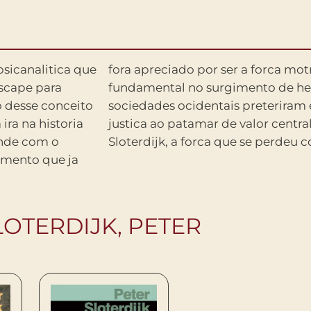
psicanalitica que
uerreiros e pedra
escape para
ormente, as
o desse conceito
ito e elevaram a
ra na historia
 substitui, para
ende com o
Sloterdijk, a forca que se perdeu c
timento que ja
LOTERDIJK, PETER