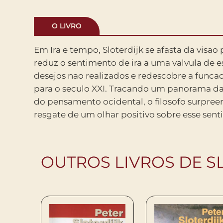
O LIVRO
Em Ira e tempo, Sloterdijk se afasta da visao 
fora apreciado por ser a forca motriz dos g
reduz o sentimento de ira a uma valvula de 
fundamental no surgimento de herois. Posteri
desejos nao realizados e redescobre a funca
sociedades ocidentais preteriram esse conce
para o seculo XXI. Tracando um panorama da i
justica ao patamar de valor central – o que nao
do pensamento ocidental, o filosofo surpre
resgate de um olhar positivo sobre esse sen
OUTROS LIVROS DE S