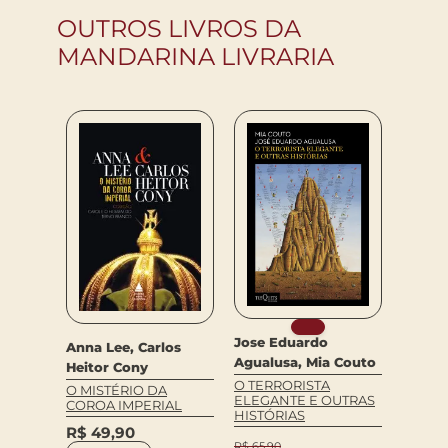
OUTROS LIVROS DA
MANDARINA LIVRARIA
ED/14
Jose Eduardo
MARIA
Anna Lee, Carlos
REIS
Agualusa, Mia Couto
Heitor Cony
O TERRORISTA
R$
72
O MISTÉRIO DA
ELEGANTE E OUTRAS
COROA IMPERIAL
COM
HISTÓRIAS
R$
49,90
R$
65,90