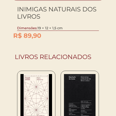
INIMIGAS NATURAIS DOS
LIVROS
Dimensões:
19 × 12 × 1,5 cm
R$
89,90
LIVROS RELACIONADOS
65
R$
10
COM