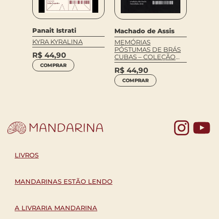
Panait Istrati
Machado de Assis
s
KYRA KYRALINA
MEMÓRIAS
PÓSTUMAS DE BRÁS
R$
44,90
CUBAS – COLEÇÃO
ACERVO
COMPRAR
R$
44,90
COMPRAR
Yo
LIVROS
MANDARINAS ESTÃO LENDO
A LIVRARIA MANDARINA