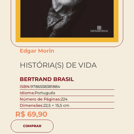
Edgar Morin
HISTÓRIA(S) DE VIDA
BERTRAND BRASIL
ISBN:
9786558381884
Idioma:
Português
Número de Páginas:
224
Dimensões:
22,5 × 15,5 cm
R$
69,90
COMPRAR