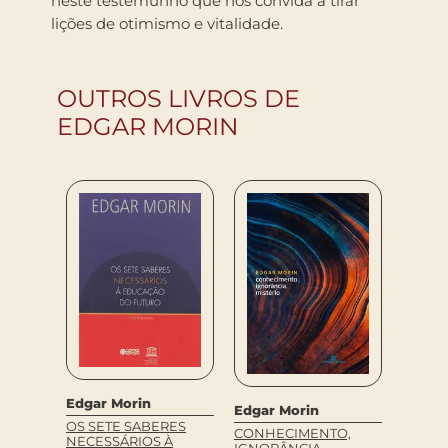
neste testemunho que nos convida a tirar
lições de otimismo e vitalidade.
OUTROS LIVROS DE
EDGAR MORIN
Edgar Morin
Edgar Morin
Edgar
OS SETE SABERES
CONHECIMENTO,
DESPE
NECESSÁRIOS À
DA
IGNORÂNCIA,