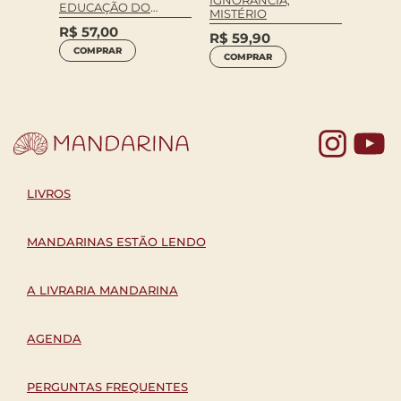
EDUCAÇÃO DO
MISTÉRIO
R$
49
FUTURO
R$
57,00
COM
R$
59,90
COMPRAR
COMPRAR
Yo
LIVROS
MANDARINAS ESTÃO LENDO
A LIVRARIA MANDARINA
AGENDA
PERGUNTAS FREQUENTES