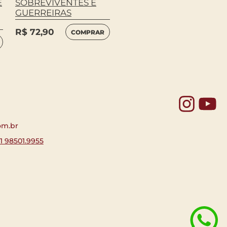
E
SOBREVIVENTES E
GUERREIRAS
R$
72,90
-
COMPRAR
Yo
om.br
11 98501.9955