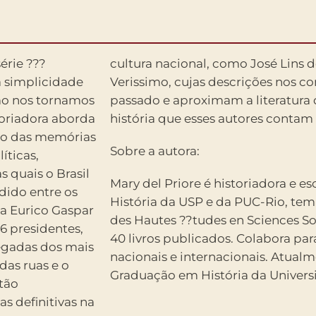
érie ???
ai e Erico
a simplicidade
a percorrer o
omo nos tornamos
ória ??? e toda
toriadora aborda
história que esses autores contam
eio das memórias
Sobre a autora:
íticas,
 quais o Brasil
Mary del Priore é historiadora e es
dido entre os
História da USP e da PUC-Rio, te
 a Eurico Gaspar
des Hautes ??tudes en Sciences Soc
16 presidentes,
40 livros publicados. Colabora para 
regadas dos mais
nacionais e internacionais. Atualm
das ruas e o
Graduação em História da Universi
stão
s definitivas na