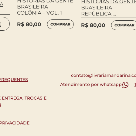
HISTÓRIAS DA GENTE
HISTÓRIAS DA GENT
DA
BRASILEIRA –
BRASILEIRA –
COLÔNIA – VOL. 1
REPÚBLICA:
TESTEMUNHOS (1951
A
R$
80,00
COMPRAR
R$
80,00
2000) – VOL. 4
COMPRAR
S
contato@livrariamandarina.c
FREQUENTES
Atendimento por whatsapp
E ENTREGA, TROCAS E
S
 PRIVACIDADE