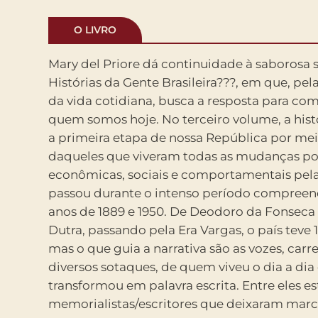
O LIVRO
Mary del Priore dá continuidade à saborosa s
cultura nacional, como José Lins do Rego, Zélia Gatt
Histórias da Gente Brasileira???, em que, pel
Verissimo, cujas descrições nos convidam 
da vida cotidiana, busca a resposta para c
passado e aproximam a literatura da hist
quem somos hoje. No terceiro volume, a his
a primeira etapa de nossa República por m
daqueles que viveram todas as mudanças pol
econômicas, sociais e comportamentais pelas
passou durante o intenso período compreen
anos de 1889 e 1950. De Deodoro da Fonseca
Dutra, passando pela Era Vargas, o país teve 
mas o que guia a narrativa são as vozes, car
diversos sotaques, de quem viveu o dia a dia 
transformou em palavra escrita. Entre eles e
memorialistas/escritores que deixaram marca