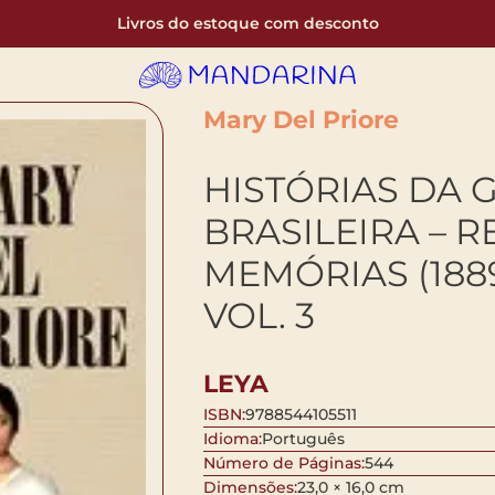
Livros do estoque com desconto
Mary Del Priore
HISTÓRIAS DA 
BRASILEIRA – R
MEMÓRIAS (1889
VOL. 3
LEYA
ISBN:
9788544105511
Idioma:
Português
Número de Páginas:
544
Dimensões:
23,0 × 16,0 cm