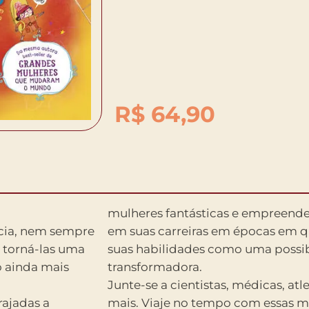
R$
64,90
mulheres fantásticas e empreende
ncia, nem sempre
em suas carreiras em épocas em q
, torná-las uma
suas habilidades como uma possib
o ainda mais
transformadora.
Junte-se a cientistas, médicas, atl
rajadas a
mais. Viaje no tempo com essas m