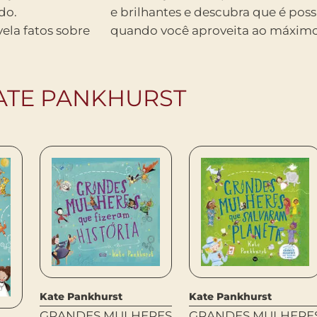
do.
e brilhantes e descubra que é po
ela fatos sobre
quando você aproveita ao máximo 
ATE PANKHURST
Kate Pankhurst
Kate Pankhurst
GRANDES MULHERES
GRANDES MULHERE