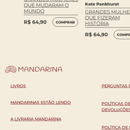
Kate Pankhurst
QUE MUDARAM O
MUNDO
GRANDES MULHE
QUE FIZERAM
R$
64,90
COMPRAR
HISTÓRIA
R$
64,90
COMP
LIVROS
PERGUNTAS 
MANDARINAS ESTÃO LENDO
POLÍTICAS D
DEVOLUÇÕE
A LIVRARIA MANDARINA
POLÍTICA DE