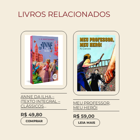
LIVROS RELACIONADOS
ANNE DA ILHA –
CONTO
(TEXTO INTEGRAL –
MEU PROFESSOR,
CLÁSSICOS
MEU HERÓI
R$
65
AUTÊNTICA)
R$
49,80
R$
59,00
LEIA 
COMPRAR
LEIA MAIS