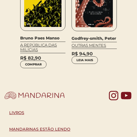
Chico F
Bruno Paes Manso
Godfrey-smith, Peter
EIA DE
ELKE
A REPÚBLICA DAS
OUTRAS MENTES
E VER
MILÍCIAS
R$
74
R$
94,90
R$
82,90
COM
LEIA MAIS
COMPRAR
Yo
LIVROS
MANDARINAS ESTÃO LENDO