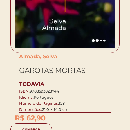
Almada, Selva
GAROTAS MORTAS
TODAVIA
ISBN:
9788593828744
Idioma:
Português
Número de Páginas:
128
Dimensões:
21,0 × 14,0 cm
R$
62,90
COMPRAR