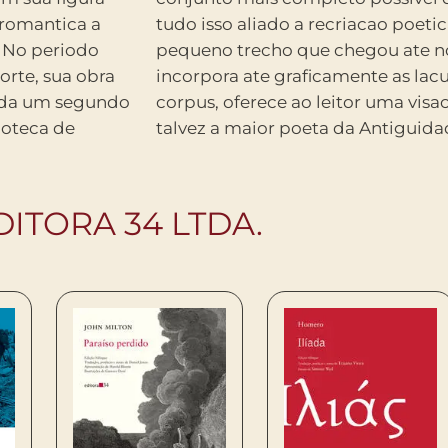
 romantica a
nivel de cada
. No periodo
ultado, que
orte, sua obra
ilencios desse
cada um segundo
ada dessa que e
ioteca de
talvez a maior poeta da Antiguida
ITORA 34 LTDA.