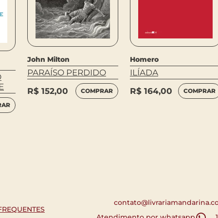
John Milton
Homero
PARAÍSO PERDIDO
ILÍADA
O
E
R$
152,00
R$
164,00
COMPRAR
COMPRAR
RAR
contato@livrariamandarina.c
FREQUENTES
Atendimento por whatsapp