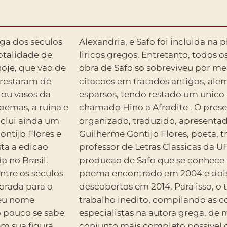
ega dos seculos
 maiores poetas
totalidade de
perderam, e a
oje, que vao de
cos de papiros e
restaram de
os registros
 ou vasos da
 integra, o
oemas, a ruina e
lume, bilingue,
nclui ainda um
 anotado por
ontijo Flores e
or premiado e
ta a edicao
eune toda a
a no Brasil.
ncluindo um
ntre os seculos
oemas recem-
borada para o
 realizou um
seu nome
s maiores
o pouco se sabe
 a produzir o
em sua figura
ntos saficos