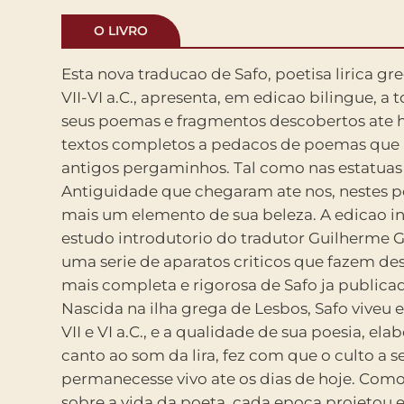
O LIVRO
Esta nova traducao de Safo, poetisa lirica gr
Alexandria, e Safo foi incluida na pleiade dos
VII-VI a.C., apresenta, em edicao bilingue, a 
liricos gregos. Entretanto, todos os livros se 
seus poemas e fragmentos descobertos ate h
obra de Safo so sobreviveu por meio de peda
textos completos a pedacos de poemas que 
citacoes em tratados antigos, alem de outr
antigos pergaminhos. Tal como nas estatuas
esparsos, tendo restado um unico poema na
Antiguidade que chegaram ate nos, nestes p
chamado Hino a Afrodite . O presente vo
mais um elemento de sua beleza. A edicao i
organizado, traduzido, apresentado e
estudo introdutorio do tradutor Guilherme G
Guilherme Gontijo Flores, poeta, tradut
uma serie de aparatos criticos que fazem des
professor de Letras Classicas da UFPR, r
mais completa e rigorosa de Safo ja publicad
producao de Safo que se conhece ate hoje, i
Nascida na ilha grega de Lesbos, Safo viveu e
poema encontrado em 2004 e dois p
VII e VI a.C., e a qualidade de sua poesia, ela
descobertos em 2014. Para isso, o tradutor
canto ao som da lira, fez com que o culto a 
trabalho inedito, compilando as contribuicoes do
permanecesse vivo ate os dias de hoje. Com
especialistas na autora grega, de modo
sobre a vida da poeta, cada epoca projetou 
conjunto mais completo possivel dos fragme