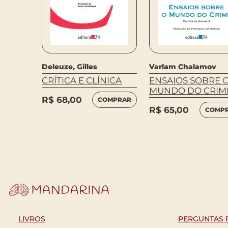
Deleuze, Gilles
Varlam Chalamov
CRÍTICA E CLÍNICA
ENSAIOS SOBRE 
MUNDO DO CRIM
R$
68,00
COMPRAR
R$
65,00
COMP
MPRAR
LIVROS
PERGUNTAS 