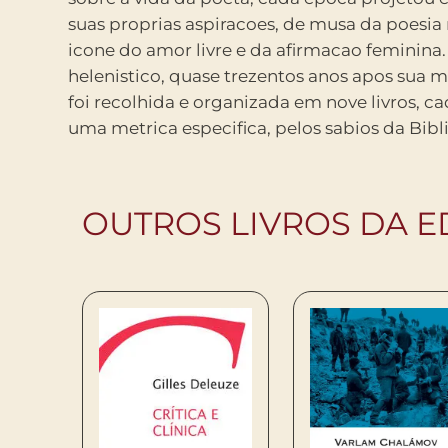
suas proprias aspiracoes, de musa da poesia
tudo isso aliado a recriacao poetica em alto 
icone do amor livre e da afirmacao feminina
pequeno trecho que chegou ate nos. O res
helenistico, quase trezentos anos apos sua m
incorpora ate graficamente as lacunas e os s
foi recolhida e organizada em nove livros, 
corpus, oferece ao leitor uma visao renov
uma metrica especifica, pelos sabios da Bibl
OUTROS LIVROS DA ED