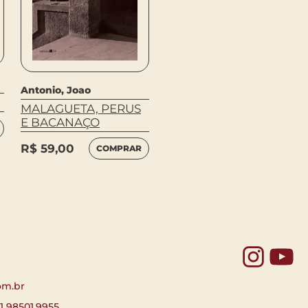
Antonio, Joao
Turgueniev, Ivan
MALAGUETA, PERUS
DIÁRIO DE UM
E BACANAÇO
HOMEM SUPÉRFLUO
R$
59,00
R$
53,00
COMPRAR
COMPRAR
Yo
om.br
11 98501.9955