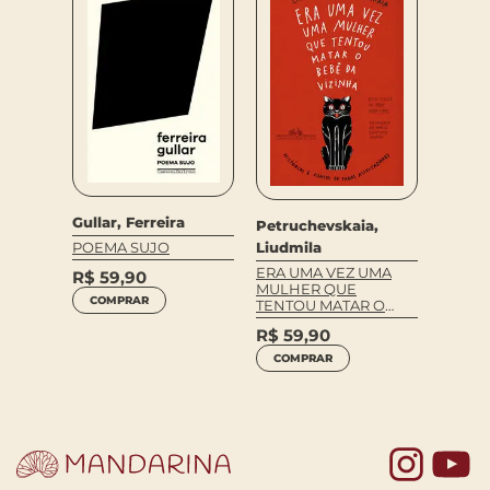
d
Gullar, Ferreira
Bruce 
Petruchevskaia,
Kopen
POEMA SUJO
Liudmila
ÃO EM
O ESPÍ
ERA UMA VEZ UMA
R$
59,90
FLORE
MULHER QUE
COMPRAR
TENTOU MATAR O
R$
64
BEBÊ DA VIZINHA
R$
59,90
COM
COMPRAR
Yo