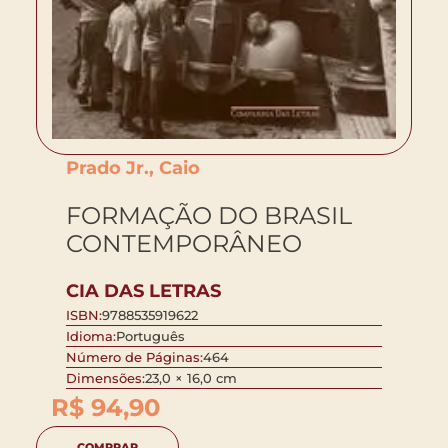
Prado Jr., Caio
FORMAÇÃO DO BRASIL
CONTEMPORÂNEO
CIA DAS LETRAS
ISBN:
9788535919622
Idioma:
Português
Número de Páginas:
464
Dimensões:
23,0 × 16,0 cm
R$
94,90
COMPRAR