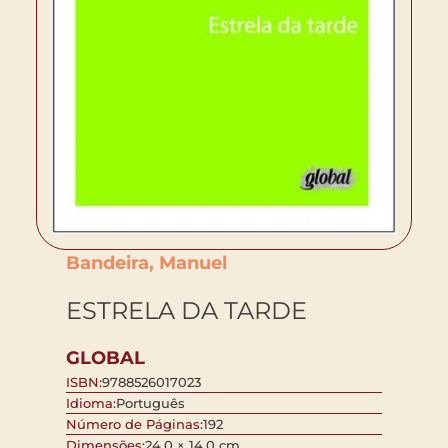
Bandeira, Manuel
ESTRELA DA TARDE
GLOBAL
ISBN:
9788526017023
Idioma:
Português
Número de Páginas:
192
Dimensões:
24,0 × 14,0 cm