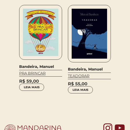
Bandei
Bandeira, Manuel
Bandeira, Manuel
TREM 
uel
PRA BRINCAR
TEADORAR
R$
59
 PRETO
R$
59,00
R$
55,00
LEIA 
LEIA MAIS
LEIA MAIS
Yo