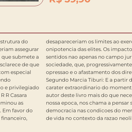
estrutura do
o poder e a
veriam assegurar
sa mudanca sao
 esclarece de que
a naturalizar a
 com especial
undamentais.
endo
falso
 e privilegiado
Rubens Casara,
R R Casara
mpreensao de
l minou as
da propria
. Em favor do
tuto da nocao
 financeiro,
de vida no contexto da razao neoli