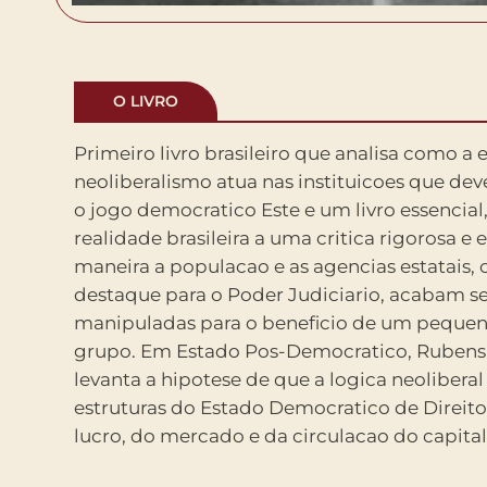
O LIVRO
Primeiro livro brasileiro que analisa como a 
desapareceriam os limites ao exercicio d
neoliberalismo atua nas instituicoes que de
onipotencia das elites. Os impactos des
o jogo democratico Este e um livro essencial, que submete a
sentidos nao apenas no campo juridico, mas tambem na
realidade brasileira a uma critica rigorosa e
sociedade, que, progressivamente, passa 
maneira a populacao e as agencias estatais,
opressao e o afastamento dos direitos f
destaque para o Poder Judiciario, acabam s
Segundo Marcia Tiburi: E a partir da premissa do 
manipuladas para o beneficio de um pequeno
carater extraordinario do momento que 
grupo. Em Estado Pos-Democratico, Rubens 
autor deste livro mais do que necessario a co
levanta a hipotese de que a logica neolibera
nossa epoca, nos chama a pensar sobre o sentido 
estruturas do Estado Democratico de Direito
democracia nas condicoes do mercado, substi
lucro, do mercado e da circulacao do capital