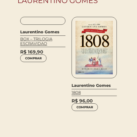
LAURENTINO GOMES
Laurentino Gomes
BOX – TRILOGIA
ESCRAVIDAO
R$
169,90
COMPRAR
Laure
1822 –
COME
Laurentino Gomes
omes
1808
??
R$
89
COM
R$
96,00
COMPRAR