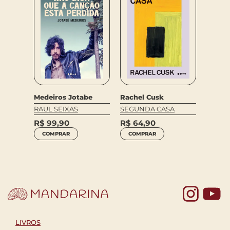
e
Medeiros Jotabe
Rachel Cusk
Pedro 
RAUL SEIXAS
SEGUNDA CASA
A URU
R$
99,90
R$
64,90
R$
62
COMPRAR
COMPRAR
COM
Yo
LIVROS