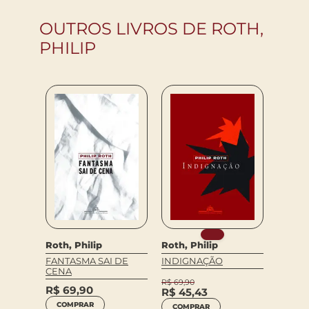
OUTROS LIVROS DE ROTH,
PHILIP
Roth, 
Roth, Philip
Roth, Philip
ZUCK
FANTASMA SAI DE
INDIGNAÇÃO
ACOR
CENA
R$
69,90
R$
99
R$
69,90
R$
45,43
COM
COMPRAR
COMPRAR