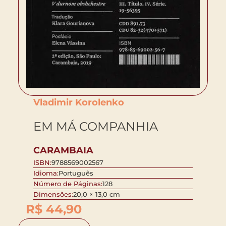
Vladimir Korolenko
EM MÁ COMPANHIA
CARAMBAIA
ISBN:
9788569002567
Idioma:
Português
Número de Páginas:
128
Dimensões:
20,0 × 13,0 cm
R$
44,90